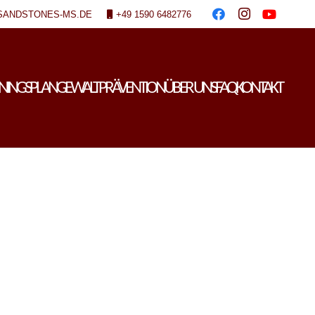
SANDSTONES-MS.DE
+49 1590 6482776
ININGSPLAN
GEWALTPRÄVENTION
ÜBER UNS
FAQ
KONTAKT