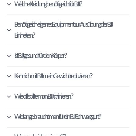
Welche Kleidung benötige ich für BJJ?
Benötige ich eigenes Equipment zur Ausübung der BJJ
Einheiten?
Ist BJJ gesund für den Körper?
Kann ich mit BJJ mein Gewicht reduzieren?
Wie oft sollte man BJJ trainieren?
Wie lange braucht man für ein BJJ Schwarzgurt?