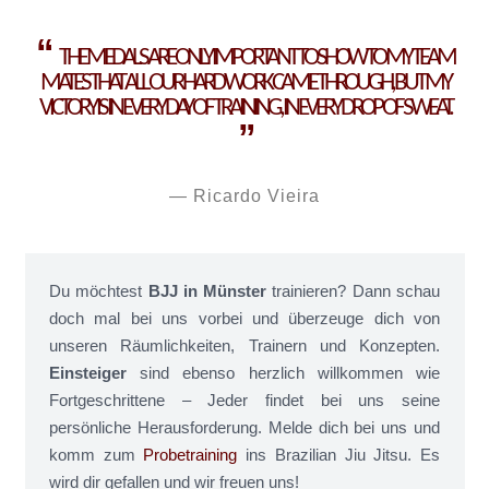
THE MEDALS ARE ONLY IMPORTANT TO SHOW TO MY TEAM
MATES THAT ALL OUR HARD WORK CAME THROUGH, BUT MY
VICTORY IS IN EVERY DAY OF TRAINING, IN EVERY DROP OF SWEAT.
Ricardo Vieira
Du möchtest
BJJ in Münster
trainieren? Dann schau
doch mal bei uns vorbei und überzeuge dich von
unseren Räumlichkeiten, Trainern und Konzepten.
Einsteiger
sind ebenso herzlich willkommen wie
Fortgeschrittene – Jeder findet bei uns seine
persönliche Herausforderung. Melde dich bei uns und
komm zum
Probetraining
ins Brazilian Jiu Jitsu. Es
wird dir gefallen und wir freuen uns!