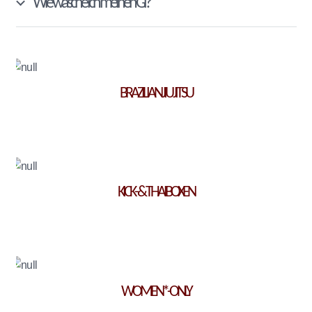
Wie wasche ich meinen Gi?
BRAZILIAN JIU JITSU
KICK- & THAIBOXEN
WOMEN*-ONLY