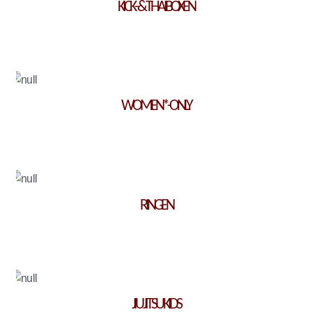
KICK- & THAIBOXEN
WOMEN*-ONLY
RINGEN
JIU JITSU KIDS