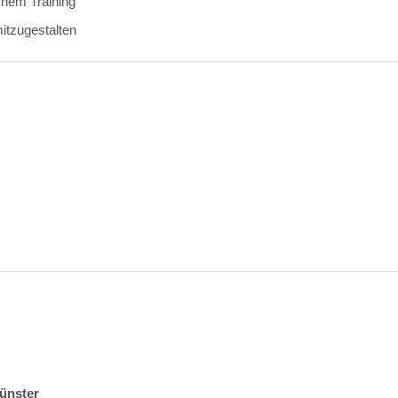
chem Training
itzugestalten
ünster