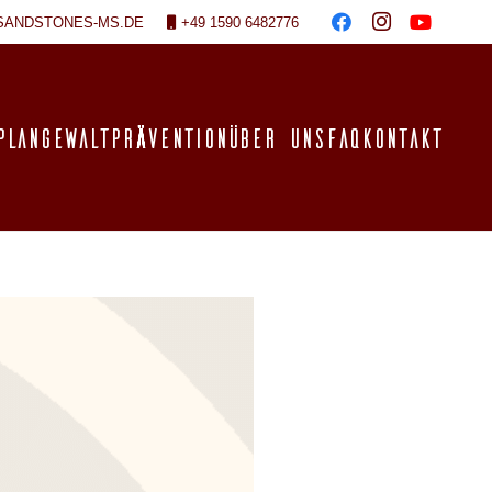
SANDSTONES-MS.DE
+49 1590 6482776
PLAN
GEWALTPRÄVENTION
ÜBER UNS
FAQ
KONTAKT