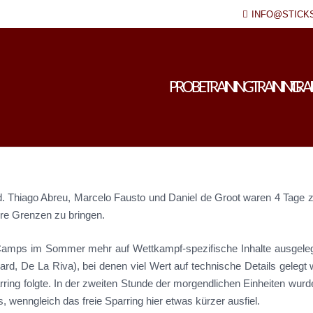
INFO@STICK
PROBETRAINING
TRAINING
TRA
. Thiago Abreu, Marcelo Fausto und Daniel de Groot waren 4 Tage
ere Grenzen zu bringen.
Camps im Sommer mehr auf Wettkampf-spezifische Inhalte ausgeleg
, De La Riva), bei denen viel Wert auf technische Details gelegt 
ring folgte. In der zweiten Stunde der morgendlichen Einheiten wur
wenngleich das freie Sparring hier etwas kürzer ausfiel.