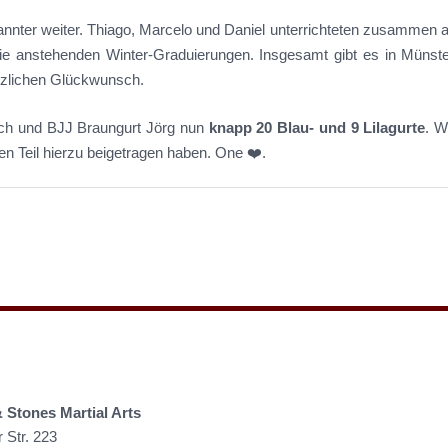
nnter weiter. Thiago, Marcelo und Daniel unterrichteten zusammen
anstehenden Winter-Graduierungen. Insgesamt gibt es in Münster
erzlichen Glückwunsch.
ch und BJJ Braungurt Jörg nun
knapp 20 Blau- und 9 Lilagurte
. W
en Teil hierzu beigetragen haben. One ❤️.
& Stones Martial Arts
Str. 223