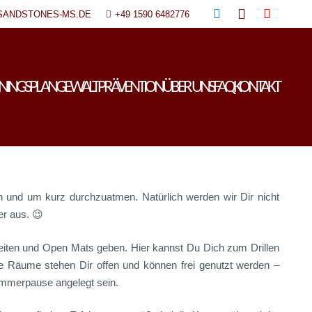
SANDSTONES-MS.DE
+49 1590 6482776
ININGSPLAN
GEWALTPRÄVENTION
ÜBER UNS
FAQ
KONTAKT
n und um kurz durchzuatmen. Natürlich werden wir Dir nicht
er aus. 😉
szeiten und Open Mats geben. Hier kannst Du Dich zum Drillen
 Räume stehen Dir offen und können frei genutzt werden –
Sommerpause angelegt sein.