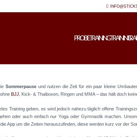
INFO@STICK
PROBETRAINING
TRAINING
TRA
die
Sommerpause
und nutzen die Zeit für ein paar kleine Umbaute
n ohne
BJJ
, Kick- & Thaiboxen, Ringen und MMA – das hält doch kein
itetes Training geben, es wird jedoch nahezu täglich offene Training
gehen oder auch einfach nur Yoga oder Gymnastik machen. Unsere
ck die App um die Zeiten herauszufinden, diese werden kurz vor der 